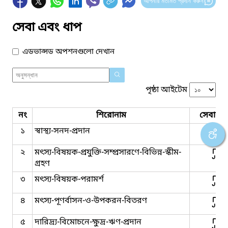
আপনার মতামত প্রদান করুন
সেবা এবং ধাপ
এডভান্সড অপশনগুলো দেখান
পৃষ্ঠা আইটেম
নং
শিরোনাম
সেবার ধ
১
স্বাস্থ্য-সনদ-প্রদান
২
মৎস্য-বিষয়ক-প্রযুক্তি-সম্প্রসারণে-বিভিন্ন-স্কীম-
গ্রহণ
৩
মৎস্য-বিষয়ক-পরামর্শ
৪
মৎস্য-পূণর্বাসন-ও-উপকরন-বিতরণ
৫
দারিদ্র্য-বিমোচনে-ক্ষুদ্র-ঋণ-প্রদান